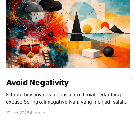
Avoid Negativity
Kita itu biasanya as manusia, itu denial Terkadang
excuse Seringkali negative Nah, yang menjadi salah
satu masalah lain itu terkait acceptance negativity.
10 Jan 2026
4 min read
Oke, gw bukan psikolog. Ga ngerti bahkan gitu2an.
Tidak berani mengerti, karena itu area yang luas dan
sensitif untuk gw. Tapi yang gw mau highlight terkait