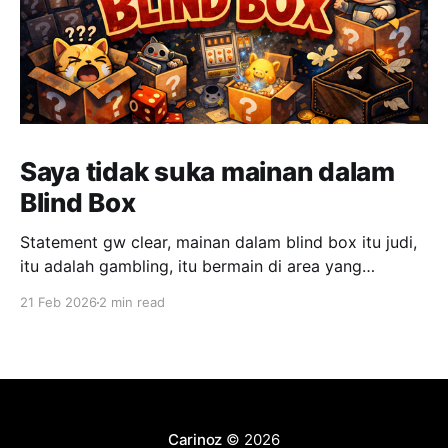
Saya tidak suka mainan dalam
Blind Box
Statement gw clear, mainan dalam blind box itu judi,
itu adalah gambling, itu bermain di area yang
menurut saya melakukan manipulatif perasaan
21 Feb 2026
2 min read
manusia demi sales. Gw agree juga, yang mendesign
hal ini, adalah salah satu jenius dari sisi sales. Namun,
gw sangat tidak setuju dengan cara ini. Ini termasuk,
"
Carinoz
© 2026