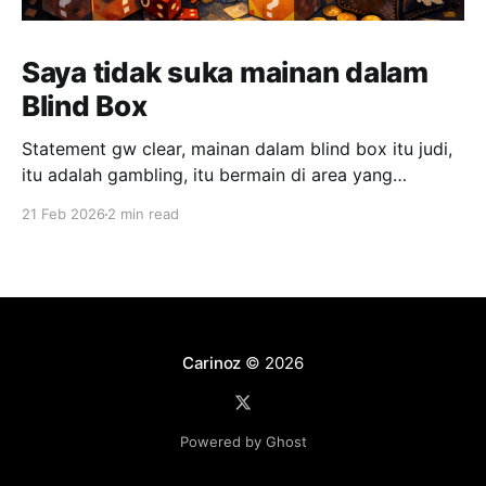
Saya tidak suka mainan dalam
Blind Box
Statement gw clear, mainan dalam blind box itu judi,
itu adalah gambling, itu bermain di area yang
menurut saya melakukan manipulatif perasaan
21 Feb 2026
2 min read
manusia demi sales. Gw agree juga, yang mendesign
hal ini, adalah salah satu jenius dari sisi sales. Namun,
gw sangat tidak setuju dengan cara ini. Ini termasuk,
"
Carinoz
© 2026
Powered by Ghost