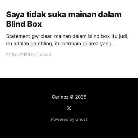
Saya tidak suka mainan dalam
Blind Box
Statement gw clear, mainan dalam blind box itu judi,
itu adalah gambling, itu bermain di area yang
menurut saya melakukan manipulatif perasaan
21 Feb 2026
2 min read
manusia demi sales. Gw agree juga, yang mendesign
hal ini, adalah salah satu jenius dari sisi sales. Namun,
gw sangat tidak setuju dengan cara ini. Ini termasuk,
"
Carinoz
© 2026
Powered by Ghost