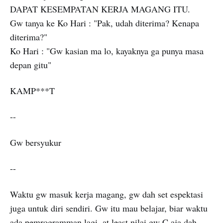
DAPAT KESEMPATAN KERJA MAGANG ITU.
Gw tanya ke Ko Hari : "Pak, udah diterima? Kenapa
diterima?"
Ko Hari : "Gw kasian ma lo, kayaknya ga punya masa
depan gitu"
KAMP***T
--
Gw bersyukur
--
Waktu gw masuk kerja magang, gw dah set espektasi
juga untuk diri sendiri. Gw itu mau belajar, biar waktu
ada pemrogramman lagi, at least nilai gw C aja dah